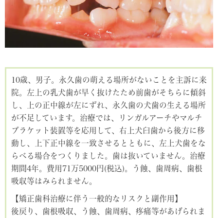
10歳、男子。永久歯の萌える場所がないことを主訴に来
院。左上の乳犬歯が早く抜けたため前歯がそちらに傾斜
し、上の正中線が左にずれ、永久歯の犬歯の生える場所
が不足しています。治療では、リンガルアーチやマルチ
ブラケット装置等を応用して、右上犬臼歯から後方に移
動し、上下正中線を一致させるとともに、左上犬歯をな
らべる場合をつくりました。歯は抜いていません。治療
期間4年。費用71万5000円(税込)。う蝕、歯周病、歯根
吸収等はみられません。
【矯正歯科治療に伴う一般的なリスクと副作用】
後戻り、歯根吸収、う蝕、歯周病、疼痛等があげられま