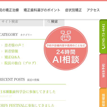
院の矯正治療
矯正歯科選びのポイント
症状別矯正
アクセス
CATEGORY
カテゴリー
カテゴリー
患者様の声！
新着情報
矯正Q＆A
院長の独白（ブログ）
RECENT POSTS
最近の投稿
日本睡眠歯科学会に参加してきました
2026.07.27
ORFS FESTIVALに参加してきました