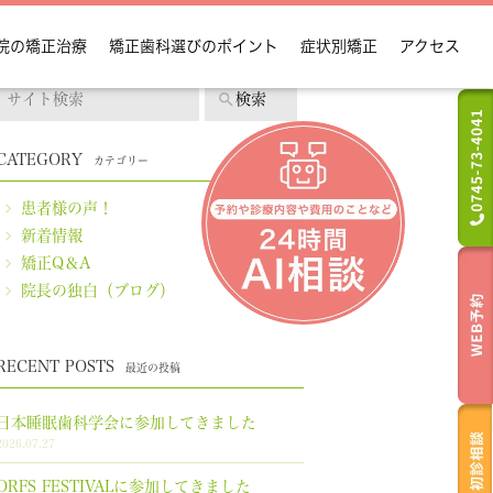
院の矯正治療
矯正歯科選びのポイント
症状別矯正
アクセス
CATEGORY
カテゴリー
カテゴリー
患者様の声！
新着情報
矯正Q＆A
院長の独白（ブログ）
RECENT POSTS
最近の投稿
日本睡眠歯科学会に参加してきました
2026.07.27
ORFS FESTIVALに参加してきました