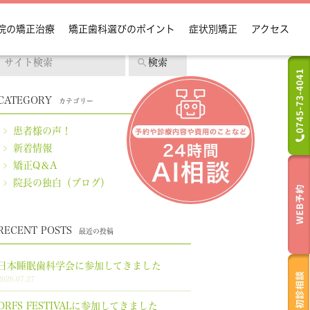
院の矯正治療
矯正歯科選びのポイント
症状別矯正
アクセス
CATEGORY
カテゴリー
カテゴリー
患者様の声！
新着情報
矯正Q＆A
院長の独白（ブログ）
RECENT POSTS
最近の投稿
日本睡眠歯科学会に参加してきました
2026.07.27
ORFS FESTIVALに参加してきました