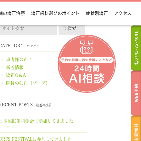
院の矯正治療
矯正歯科選びのポイント
症状別矯正
アクセス
CATEGORY
カテゴリー
カテゴリー
患者様の声！
新着情報
矯正Q＆A
院長の独白（ブログ）
RECENT POSTS
最近の投稿
日本睡眠歯科学会に参加してきました
2026.07.27
ORFS FESTIVALに参加してきました