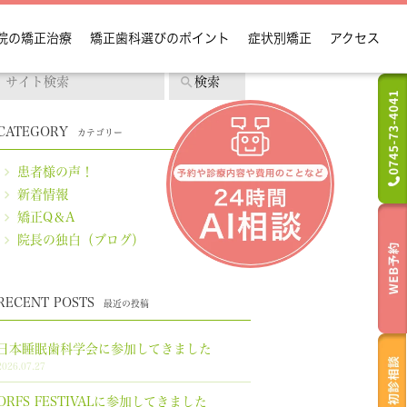
院の矯正治療
矯正歯科選びのポイント
症状別矯正
アクセス
CATEGORY
カテゴリー
カテゴリー
患者様の声！
新着情報
矯正Q＆A
院長の独白（ブログ）
RECENT POSTS
最近の投稿
日本睡眠歯科学会に参加してきました
2026.07.27
ORFS FESTIVALに参加してきました